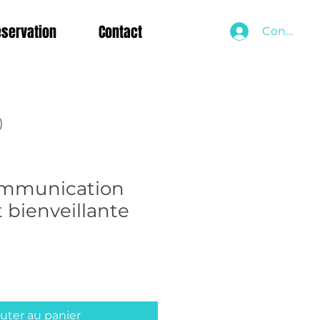
servation
Contact
Connexio
)
ommunication
t bienveillante
uter au panier