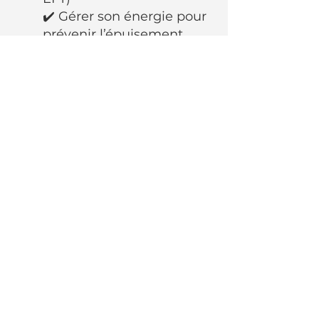
✔️ Gérer son énergie pour
prévenir l’épuisement
Performance et
motivation
✔️ Développer une
mentalité de croissance
✔️ Booster la confiance en
soi et la prise d’initiative
✔️ Optimiser son
organisation pour une
productivité maximale
✔️ Trouver un équilibre
entre ambition et bien-
être
Ces thèmes sont adaptés en