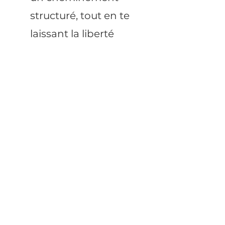
structuré, tout en te
laissant la liberté
d’avancer selon tes
besoins
.
Tu peux revoir le contenu
autant de fois que
nécessaire.
Il n’y a rien à réussir. Juste à
expérimenter.
Deux façons de vivre