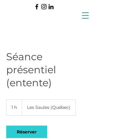
Séance
présentiel
(entente)
1 h
1
Les Saules (Québec)
Réserver